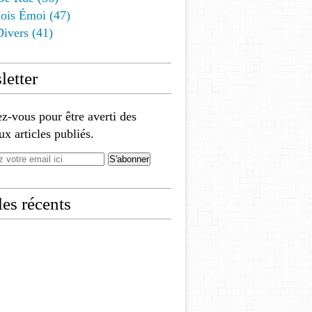
ois Émoi
(47)
Divers
(41)
etter
-vous pour être averti des
x articles publiés.
les récents