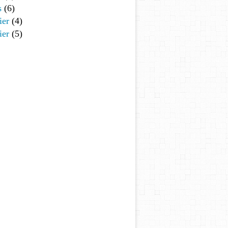
s
(6)
ier
(4)
ier
(5)