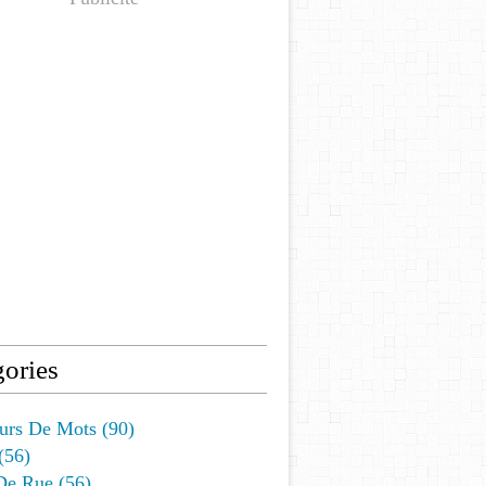
ories
urs De Mots
(90)
(56)
De Rue
(56)