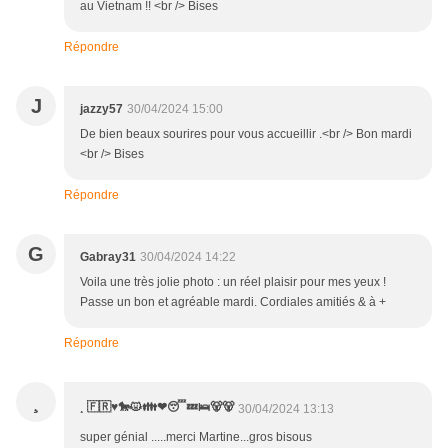
au Vietnam !! <br /> Bises
Répondre
J
jazzy57
30/04/2024 15:00
De bien beaux sourires pour vous accueillir .<br /> Bon mardi
<br /> Bises
Répondre
G
Gabray31
30/04/2024 14:22
Voila une très jolie photo : un réel plaisir pour mes yeux !
Passe un bon et agréable mardi. Cordiales amitiés & à +
Répondre
¸
¸ 🇫🇷♥️🐎😾👪❤😴💤🛌🐻🐻
30/04/2024 13:13
super génial .....merci Martine...gros bisous