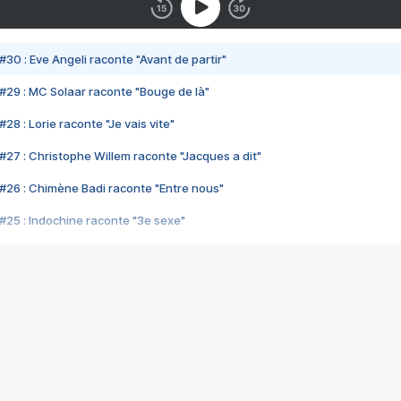
#30 : Eve Angeli raconte "Avant de partir"
#29 : MC Solaar raconte "Bouge de là"
28 : Lorie raconte "Je vais vite"
#27 : Christophe Willem raconte "Jacques a dit"
#26 : Chimène Badi raconte "Entre nous"
#25 : Indochine raconte "3e sexe"
#24 : Zaho raconte "C'est chelou"
#23 : Patrick Bruel raconte "Au café des délices"
#22 : Kyo raconte "Le chemin"
#21 : Nolwenn Leroy raconte "Cassé"
#20 : Patrick Hernandez raconte "Born to be alive"